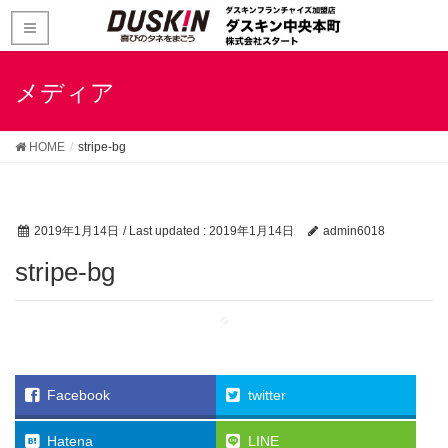
メディア
HOME
stripe-bg
2019年1月14日
/ Last updated :
2019年1月14日
admin6018
stripe-bg
Facebook
twitter
Hatena
LINE