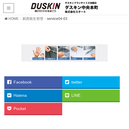
HOME
厨房衛生管理
service04-03
Facebook
twitter
Hatena
LINE
Pocket