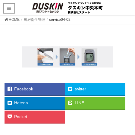
HOME
厨房衛生管理
service04-02
Facebook
twitter
Hatena
LINE
Pocket